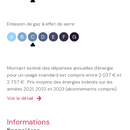
1 garage(s)
Emission de gaz à effet de serre
4 parking(s)
A
B
C
D
E
F
G
exposition Est-Ouest
1 niveau(x)
Montant estimé des dépenses annuelles d'énergie
pour un usage standard est compris entre 2 037 € et
terrasse
2 757 € . Prix moyens des énergies indexés sur les
années 2021, 2022 et 2023 (abonnements compris).
arboré
Voir le détail
quartier Hermitage
Informations